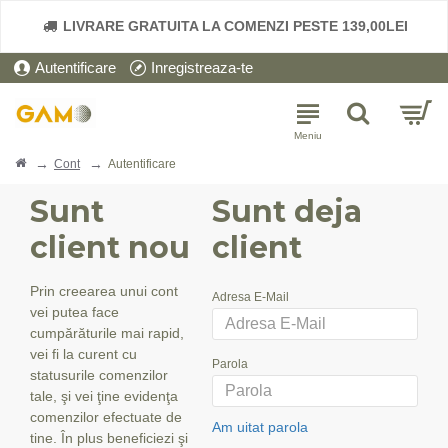
LIVRARE GRATUITA LA COMENZI PESTE 139,00LEI
Autentificare
Inregistreaza-te
Cont
Autentificare
Sunt
Sunt deja
client nou
client
Prin creearea unui cont
Adresa E-Mail
vei putea face
cumpărăturile mai rapid,
vei fi la curent cu
Parola
statusurile comenzilor
tale, şi vei ţine evidenţa
comenzilor efectuate de
Am uitat parola
tine. În plus beneficiezi şi