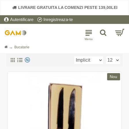
x
LIVRARE GRATUITA LA COMENZI PESTE 139,00LEI
Autentificare
Inregistreaza-te
Bucatarie
Nou
E X