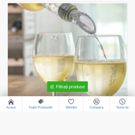
Filtrați produse
Acasa
Toate Produsele
Wishlist
Compara
Sună-ne
1507-01