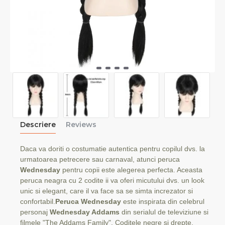
Descriere
Reviews
Daca va doriti o costumatie autentica pentru copilul dvs. la
urmatoarea petrecere sau carnaval, atunci peruca
Wednesday
pentru copii este alegerea perfecta. Aceasta
peruca neagra cu 2 codite ii va oferi micutului dvs. un look
unic si elegant, care il va face sa se simta increzator si
confortabil.
Peruca Wednesday
este inspirata din celebrul
personaj
Wednesday Addams
din serialul de televiziune si
filmele "The Addams Family". Coditele negre si drepte,