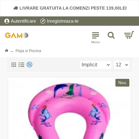
x
LIVRARE GRATUITA LA COMENZI PESTE 139,00LEI
Autentificare
Inregistreaza-te
Plaja si Piscina
Nou
E X