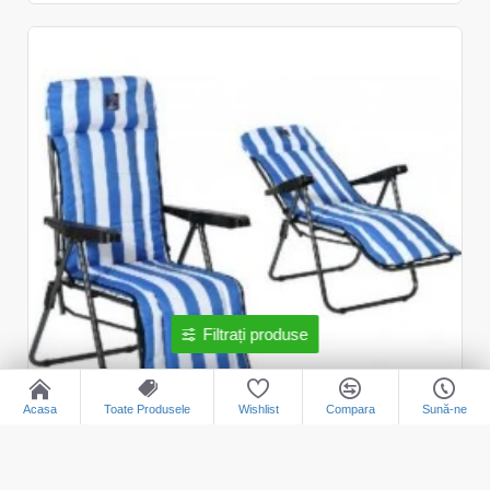
Filtrați produse
Acasa
Toate Produsele
Wishlist
Compara
Sună-ne
1805-01