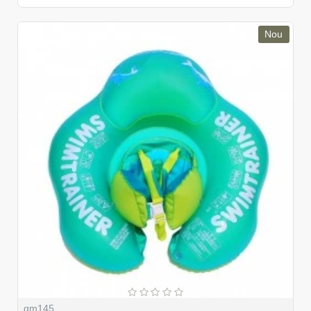
Nou
gm145