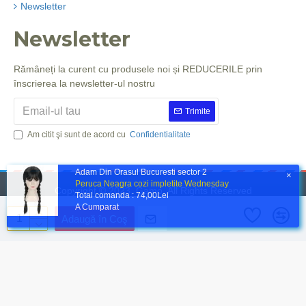
Newsletter
Newsletter
Rămâneți la curent cu produsele noi și REDUCERILE prin
înscrierea la newsletter-ul nostru
Trimite
Am citit şi sunt de acord cu
Confidentialitate
Adam Din Orasul Bucuresti sector 2
×
Peruca Neagra cozi impletite Wednesday
Copyright © 2023, Gamo, All Rights Reserved
Total comanda : 74,00Lei
A Cumparat
Adaugă în Coş