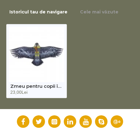
Istoricul tau de navigare
Cele mai văzute
Zmeu pentru copii în forma de vultur, negru/albastru, 136 cm
23,00Lei